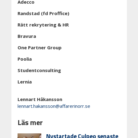
Adecco
Randstad (fd Proffice)
Rätt rekrytering & HR
Bravura
One Partner Group
Poolia
Studentconsulting
Lernia
Lennart Håkansson
lennart.hakansson@affarerinorr.se
Läs mer
Nystartade Culpeo senaste