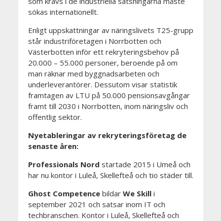
som krävs i de industriella satsningarna måste
sökas internationellt.
Enligt uppskattningar av näringslivets T25-grupp
står industriföretagen i Norrbotten och
Västerbotten inför ett rekryteringsbehov på
20.000 – 55.000 personer, beroende på om
man räknar med byggnadsarbeten och
underleverantörer. Dessutom visar statistik
framtagen av LTU på 50.000 pensionsavgångar
framt till 2030 i Norrbotten, inom näringsliv och
offentlig sektor.
Nyetableringar av rekryteringsföretag de
senaste åren:
Professionals Nord
startade 2015 i Umeå och
har nu kontor i Luleå, Skellefteå och tio städer till.
Ghost Competence
bildar
We Skill
i
september 2021 och satsar inom IT och
techbranschen. Kontor i Luleå, Skellefteå och