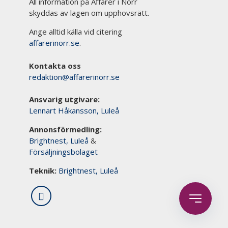
All information på Affärer i Norr
skyddas av lagen om upphovsrätt.
Ange alltid källa vid citering
affarerinorr.se
.
Kontakta oss
redaktion@affarerinorr.se
Ansvarig utgivare:
Lennart Håkansson, Luleå
Annonsförmedling:
Brightnest, Luleå
&
Försäljningsbolaget
Teknik:
Brightnest, Luleå