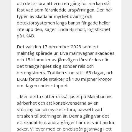
och det är bra att vi nu en gång för alla kan slå
fast vad som föranledde urspårningen. Den här
typen av skada är mycket ovanlig och
detektorsystemen längs banan fångade heller
inte upp den, säger Linda Bjurholt, logistikchef
på LKAB.
Det var den 17 december 2023 som ett
malmtåg spårade ur. Elva malmvagnar skadades
och 15 kilometer av järnvägen förstördes när
det trasiga hjulet slog sönder räls och
betongslipers. Trafiken stod still i 65 dagar, och
LKAB förlorade intäkter på 100 miljoner kronor
om dagen under stoppet.
- Men detta sätter också ljuset på Malmbanans
sårbarhet och att konsekvenserna av en
störning kan bli mycket stora, oavsett vad
orsaken till störningen är. Denna gång var det
ett skadat hjul, andra gånger har det varit andra
saker. Vi lever med en enkelspårig järnväg i ett