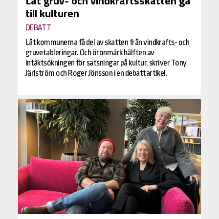
Låt gruv- och vindkraftsskatten gå
till kulturen
DEBATT
Låt kommunerna få del av skatten från vindkrafts- och
gruvetableringar. Och öronmärk hälften av
intäktsökningen för satsningar på kultur, skriver Tony
Järlström och Roger Jönsson i en debattartikel.