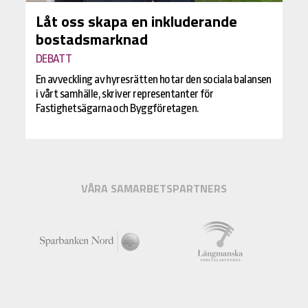
Låt oss skapa en inkluderande
bostadsmarknad
DEBATT
En avveckling av hyresrätten hotar den sociala balansen
i vårt samhälle, skriver representanter för
Fastighetsägarna och Byggföretagen.
VÅRA SAMARBETSPARTNERS