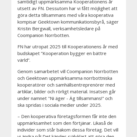
samtidigt uppmärksamma Kooperationens år
utsett av FN. Dessutom har vi fått möjlighet att
göra detta tillsammans med våra kooperativa
kompisar Geektown kommunikationsbyrå, säger
Kristin Bergwall, verksamhetsledare på
Coompanion Norrbotten.
FN har utropat 2025 till Kooperationens år med
budskapet ”Kooperation bygger en bättre
värld”.
Genom samarbetet vill Coompanion Norrbotten
och Geektown uppmärksamma norrbottniska
kooperatörer och samhällsentreprenörer med
artiklar, bilder och rörligt material. Insatsen går
under namnet "Ni äger - Äg tillsammans!" och
ska spridas i sociala medier under 2025.
– Den kooperativa företagsformen får inte den
uppmärksamhet som den förtjänar. Likaså de
individer som står bakom dessa företag. Det vill
vi ändra på! Det kändes självklart att göra den