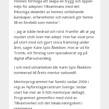
Hennes förmåga att skapa en trygg och öppen
miljö för adepten Tillsammans med det
frikostiga delandet av hennes omfattande
kunskaper, erfarenheter och nätverk gör henne
tlll en förebild som mentor".
– Jag är både hedrad och rörd. Framför allt är jag
mycket stolt över min adept. Hon har visat prov
på stort mod och gjort stora framsteg under
året, säger Karin Sjöö Åkeblom. Hon är vd för
Tromb, ett företag som specialiserat sig på
digital affärsutveckling.
I och med utmärkelsen blir Karin Sjöö Åkeblom
nominerad till Årets mentor nationellt.
Mentorprogrammet har funnits sedan 2006 i
regi av Nyföretagarcentrum Sverige. Sedan
start har mer än 9.500 mentorpar deltagit.
Programmet genomförs med stöd av
Tillväxtverket och det lokala näringslivet i
regionerna.