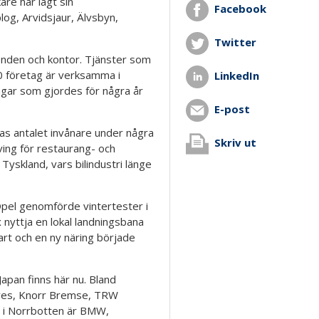
are har lagt sin
Facebook
og, Arvidsjaur, Älvsbyn,
Twitter
enden och kontor. Tjänster som
0 företag är verksamma i
LinkedIn
ngar som gjordes för några år
E-post
s antalet invånare under några
Skriv ut
ing för restaurang- och
t Tyskland, vars bilindustri länge
Opel genomförde vintertester i
 nyttja en lokal landningsbana
fart och en ny näring började
Japan finns här nu. Bland
eves, Knorr Bremse, TRW
s i Norrbotten är BMW,