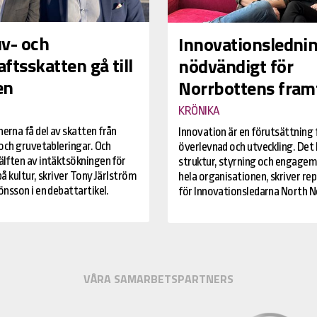
uv- och
Innovationsledni
ftsskatten gå till
nödvändigt för
en
Norrbottens fram
KRÖNIKA
rna få del av skatten från
Innovation är en förutsättning 
 och gruvetableringar. Och
överlevnad och utveckling. Det 
lften av intäktsökningen för
struktur, styrning och engagem
å kultur, skriver Tony Järlström
hela organisationen, skriver re
nsson i en debattartikel.
för Innovationsledarna North N
VÅRA SAMARBETSPARTNERS