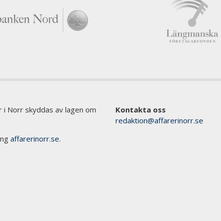
er i Norr skyddas av lagen om
Kontakta oss
redaktion@affarerinorr.se
ring
affarerinorr.se
.