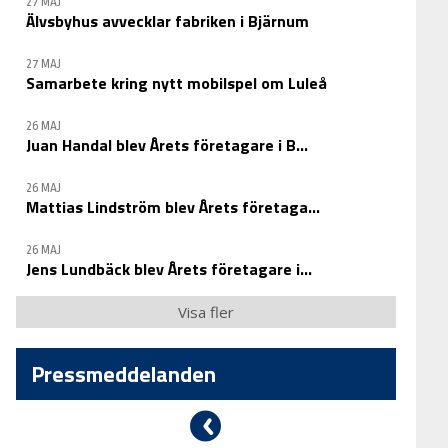
27 MAJ
Älvsbyhus avvecklar fabriken i Bjärnum
27 MAJ
Samarbete kring nytt mobilspel om Luleå
26 MAJ
Juan Handal blev Årets företagare i B...
26 MAJ
Mattias Lindström blev Årets företaga...
26 MAJ
Jens Lundbäck blev Årets företagare i...
Visa fler
Pressmeddelanden