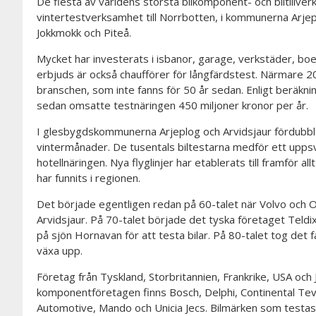
De flesta av världens största bilkomponent- och biltillverk
vintertestverksamhet till Norrbotten, i kommunerna Arjepl
Jokkmokk och Piteå.
Mycket har investerats i isbanor, garage, verkstäder, bo
erbjuds är också chaufförer för långfärdstest. Närmare 2
branschen, som inte fanns för 50 år sedan. Enligt beräkni
sedan omsatte testnäringen 450 miljoner kronor per år.
I glesbygdskommunerna Arjeplog och Arvidsjaur fördubbla
vintermånader. De tusentals biltestarna medför ett uppsv
hotellnäringen. Nya flyglinjer har etablerats till framför all
har funnits i regionen.
Det började egentligen redan på 60-talet när Volvo och 
Arvidsjaur. På 70-talet började det tyska företaget Teldix
på sjön Hornavan för att testa bilar. På 80-talet tog det 
växa upp.
Företag från Tyskland, Storbritannien, Frankrike, USA och 
komponentföretagen finns Bosch, Delphi, Continental T
Automotive, Mando och Unicia Jecs. Bilmärken som testa