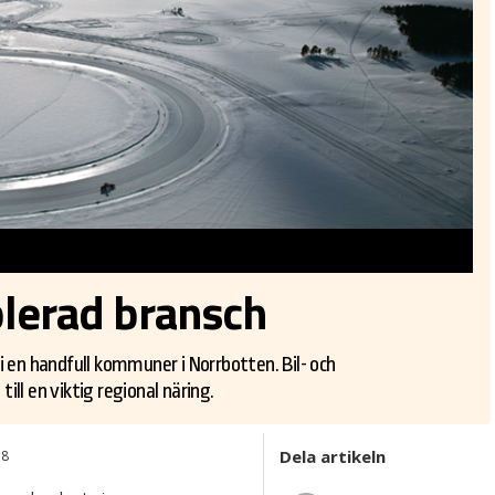
blerad bransch
i en handfull kommuner i Norrbotten. Bil- och
ll en viktig regional näring.
Dela artikeln
38