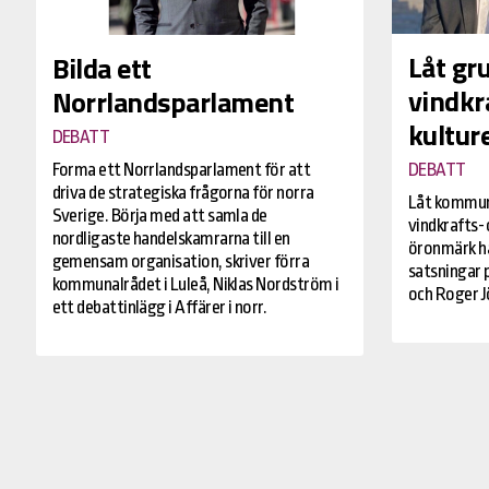
Låt gr
Bilda ett
vindkra
Norrlandsparlament
kultur
DEBATT
Forma ett Norrlandsparlament för att
DEBATT
driva de strategiska frågorna för norra
Låt kommune
Sverige. Börja med att samla de
vindkrafts-
nordligaste handelskamrarna till en
öronmärk hä
gemensam organisation, skriver förra
satsningar p
kommunalrådet i Luleå, Niklas Nordström i
och Roger Jö
ett debattinlägg i Affärer i norr.