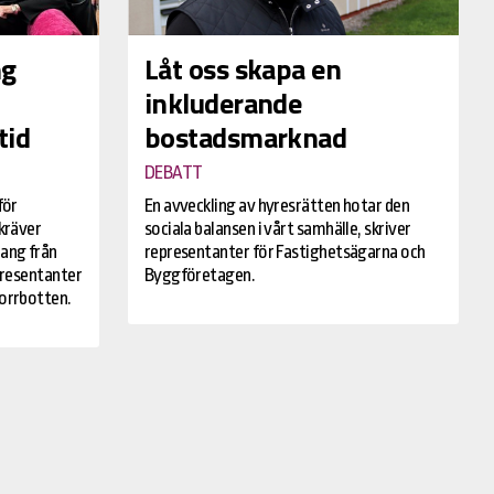
ng
Låt oss skapa en
inkluderande
tid
bostadsmarknad
DEBATT
för
En avveckling av hyresrätten hotar den
kräver
sociala balansen i vårt samhälle, skriver
ang från
representanter för Fastighetsägarna och
presentanter
Byggföretagen.
orrbotten.