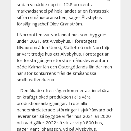
sedan vi nådde upp till. 12,8 procents
marknadsandel på hela landet är en fantastisk
siffra i småhusbranschen, säger Älvsbyhus
försäljningschef Olov Granström.
I Norrbotten var vartannat hus som byggdes
under 2021, ett Älvsbyhus. I företagets
tillväxtområden Umeå, Skellefteå och Norrtälje
är vart tredje hus ett Älvsbyhus. F
öretaget är
för första gången största småhusleverantör i
både Kalmar län och Östergötlands län där man
har stor konkurrens från de småländska
småhustillverkarna.
– Den ökade efterfrågan kommer att innebära
en kraftigt ökad produktion i alla våra
produktionsanläggningar. Trots alla
pandemirelaterade störningar i sjukfrånvaro och
leveranser så byggde vi fler hus 2021 än 2020
och vad gäller 2022 så siktar vi på 800 hus,
säger Kent Johansson, vd på Älvsbyhus.