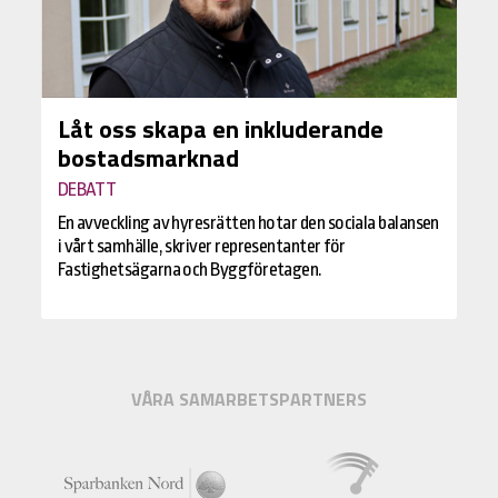
Låt oss skapa en inkluderande
bostadsmarknad
DEBATT
En avveckling av hyresrätten hotar den sociala balansen
i vårt samhälle, skriver representanter för
Fastighetsägarna och Byggföretagen.
VÅRA SAMARBETSPARTNERS