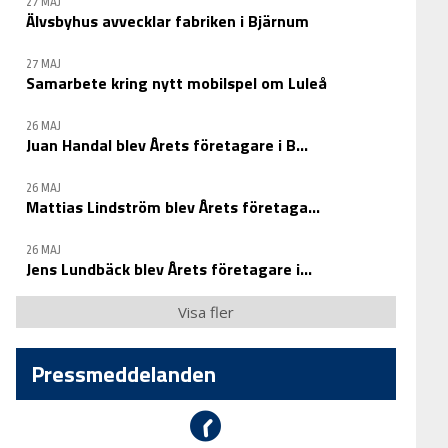
27 MAJ
Älvsbyhus avvecklar fabriken i Bjärnum
27 MAJ
Samarbete kring nytt mobilspel om Luleå
26 MAJ
Juan Handal blev Årets företagare i B...
26 MAJ
Mattias Lindström blev Årets företaga...
26 MAJ
Jens Lundbäck blev Årets företagare i...
Visa fler
Pressmeddelanden