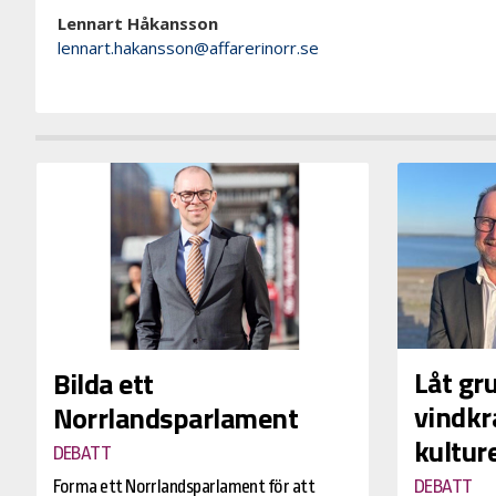
Lennart Håkansson
lennart.hakansson@affarerinorr.se
Låt gr
Bilda ett
vindkra
Norrlandsparlament
kultur
DEBATT
Forma ett Norrlandsparlament för att
DEBATT