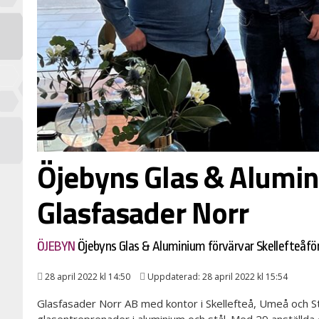
Öjebyns Glas & Alumin
Glasfasader Norr
ÖJEBYN
Öjebyns Glas & Aluminium förvärvar Skellefteåfö
28 april 2022 kl 14:50
Uppdaterad: 28 april 2022 kl 15:54
Glasfasader Norr AB med kontor i Skellefteå, Umeå och S
glasentreprenader i aluminium och stål. Med 29 anställda 