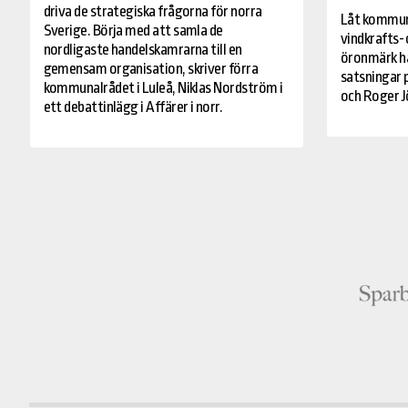
driva de strategiska frågorna för norra
Låt kommune
Sverige. Börja med att samla de
vindkrafts-
nordligaste handelskamrarna till en
öronmärk hä
gemensam organisation, skriver förra
satsningar p
kommunalrådet i Luleå, Niklas Nordström i
och Roger Jö
ett debattinlägg i Affärer i norr.