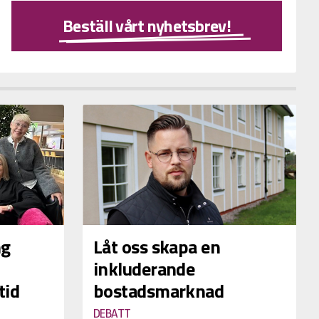
Beställ vårt nyhetsbrev!
ng
Låt oss skapa en
inkluderande
tid
bostadsmarknad
DEBATT