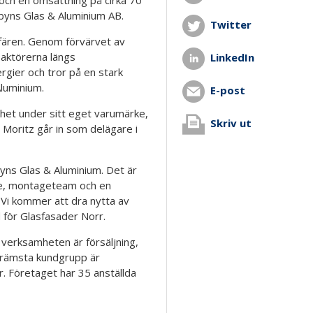
jebyns Glas & Aluminium AB.
Twitter
affären. Genom förvärvet av
aktörerna längs
LinkedIn
rgier och tror på en stark
Aluminium.
E-post
mhet under sitt eget varumärke,
Skriv ut
oritz går in som delägare i
ebyns Glas & Aluminium. Det är
rke, montageteam och en
r. Vi kommer att dra nytta av
d för Glasfasader Norr.
rksamheten är försäljning,
Främsta kundgrupp är
r. Företaget har 35 anställda