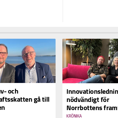
uv- och
Innovationsledni
ftsskatten gå till
nödvändigt för
en
Norrbottens fram
KRÖNIKA