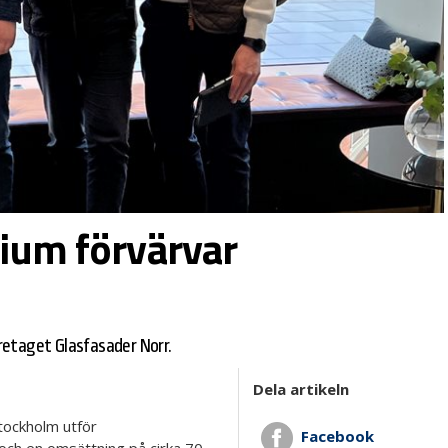
ium förvärvar
retaget Glasfasader Norr.
Dela artikeln
tockholm utför
Facebook
och en omsättning på cirka 70