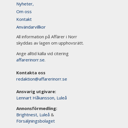
Nyheter,
Om oss
Kontakt
Användarvillkor
All information på Affärer i Norr
skyddas av lagen om upphovsrätt.
Ange alltid källa vid citering
affarerinorr.se
.
Kontakta oss
redaktion@affarerinorr.se
Ansvarig utgivare:
Lennart Håkansson, Luleå
Annonsförmedling:
Brightnest, Luleå
&
Försäljningsbolaget