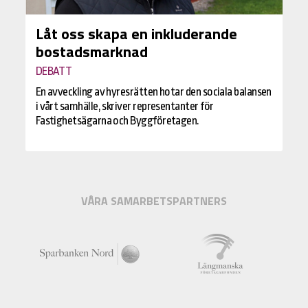
Låt oss skapa en inkluderande
bostadsmarknad
DEBATT
En avveckling av hyresrätten hotar den sociala balansen
i vårt samhälle, skriver representanter för
Fastighetsägarna och Byggföretagen.
VÅRA SAMARBETSPARTNERS