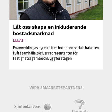
Låt oss skapa en inkluderande
bostadsmarknad
DEBATT
En avveckling av hyresrätten hotar den sociala balansen
i vårt samhälle, skriver representanter för
Fastighetsägarna och Byggföretagen.
VÅRA SAMARBETSPARTNERS