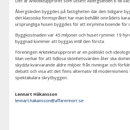
Det är Arkitektupproret som utsett Åbergsleden 6 till v
Åbergsleden byggdes på fastigheten där den tidigare b
det klassiska formspråket har man behållit områdets karak
ursprungliga husen byggdes för att inrymma boende för of
Byggkostnaden var 45 miljoner och huset rymmer 19 hyre
byggnad kommer att byggas intill den första.
Föreningen Arkitekturupproret är en politiskt och ideologi
Man verkar för att tidlösa skönhetsvärden åter ska domi
skydda kvarvarande äldre miljöer från rivningar och förfuln
debatt och visa att det finns alternativ till modernismens 
spektakulära skrytbyggen.
Lennart Håkansson
lennart.hakansson@affarerinorr.se