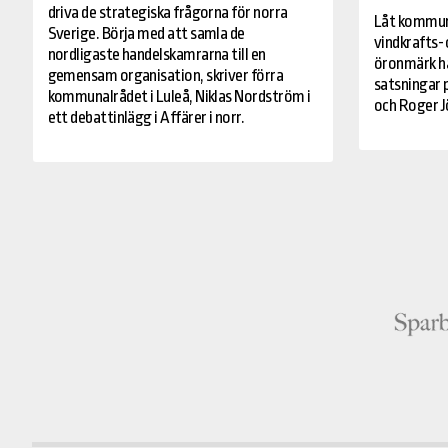
driva de strategiska frågorna för norra
Låt kommune
Sverige. Börja med att samla de
vindkrafts-
nordligaste handelskamrarna till en
öronmärk hä
gemensam organisation, skriver förra
satsningar p
kommunalrådet i Luleå, Niklas Nordström i
och Roger Jö
ett debattinlägg i Affärer i norr.