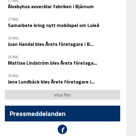
27 MAJ
Älvsbyhus avvecklar fabriken i Bjärnum
27 MAJ
Samarbete kring nytt mobilspel om Luleå
26 MAJ
Juan Handal blev Årets företagare i B...
26 MAJ
Mattias Lindström blev Årets företaga...
26 MAJ
Jens Lundbäck blev Årets företagare i...
Visa fler
Pressmeddelanden