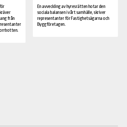
för
En avveckling av hyresrätten hotar den
kräver
sociala balansen i vårt samhälle, skriver
ang från
representanter för Fastighetsägarna och
presentanter
Byggföretagen.
orrbotten.