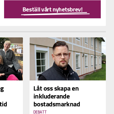
Beställ vårt nyhetsbrev!
ng
Låt oss skapa en
inkluderande
tid
bostadsmarknad
DEBATT