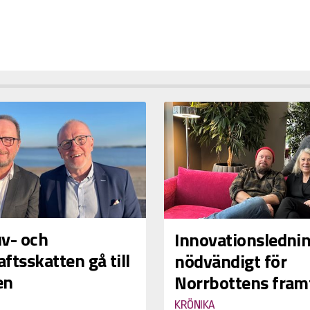
uv- och
Innovationsledni
ftsskatten gå till
nödvändigt för
en
Norrbottens fram
KRÖNIKA