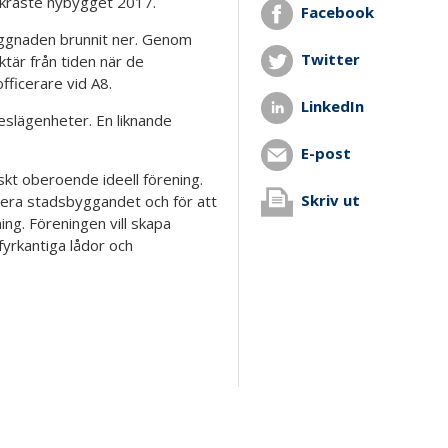
ackraste nybygget 2017.
Facebook
yggnaden brunnit ner. Genom
Twitter
tär från tiden när de
ficerare vid A8.
LinkedIn
slägenheter. En liknande
E-post
skt oberoende ideell förening.
Skriv ut
nera stadsbyggandet och för att
ing. Föreningen vill skapa
fyrkantiga lådor och