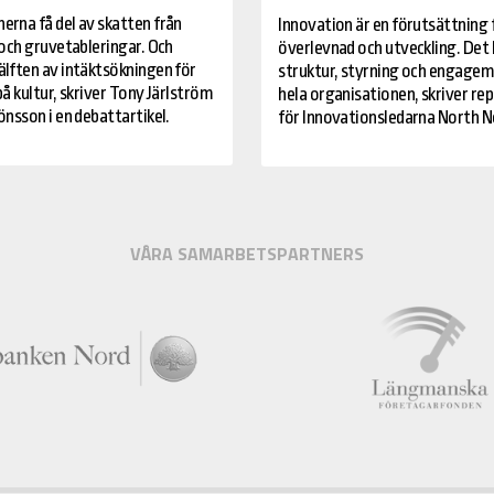
rna få del av skatten från
Innovation är en förutsättning 
 och gruvetableringar. Och
överlevnad och utveckling. Det 
lften av intäktsökningen för
struktur, styrning och engagem
å kultur, skriver Tony Järlström
hela organisationen, skriver re
nsson i en debattartikel.
för Innovationsledarna North N
VÅRA SAMARBETSPARTNERS