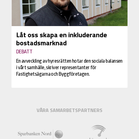
Låt oss skapa en inkluderande
bostadsmarknad
DEBATT
En avveckling av hyresrätten hotar den sociala balansen
i vårt samhälle, skriver representanter för
Fastighetsägarna och Byggföretagen.
VÅRA SAMARBETSPARTNERS